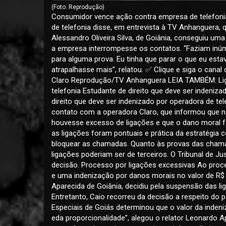
(Foto: Reprodução)
Consumidor vence ação contra empresa de telefonia
de telefonia disse, em entrevista à TV Anhanguera, 
Alessandro Oliveira Silva, de Goiânia, conseguiu um
a empresa interrompesse os contatos. “Faziam inúm
para alguma prova. Eu tinha que parar o que eu esta
atrapalhasse mais”, relatou. ✅ Clique e siga o can
Claro Reprodução/TV Anhanguera LEIA TAMBÉM: Ligaç
telefonia Estudante de direito que deve ser indeniza
direito que deve ser indenizado por operadora de t
contato com a operadora Claro, que informou que n
houvesse excesso de ligações e que o dano moral f
as ligações foram pontuais e prática da estratégi
bloquear as chamadas. Quanto às provas das chama
ligações poderiam ser de terceiros. O Tribunal de J
decisão. Processo por ligações excessivas Ao proce
e uma indenização por danos morais no valor de R$ 8
Aparecida de Goiânia, decidiu pela suspensão das l
Entretanto, Caio recorreu da decisão a respeito do
Especiais de Goiás determinou que o valor da indeni
eda proporcionalidade”, alegou o relator Leonardo Ap