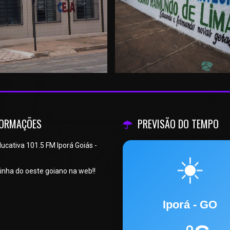
FORMAÇÕES
PREVISÃO DO TEMPO
ucativa 101.5 FM Iporá Goiás -
☀️
inha do oeste goiano na web!!
Iporá - GO