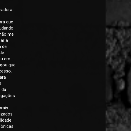
eradora
ara que
tudando
 não me
ar a
a de
 de
rou em
egou que
cesso,
ara
s
r da
ligações
rais.
uizados
lidade
efônicas