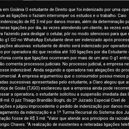
 em Goiânia O estudante de Direito que foi indenizado por uma op
que as ligações o faziam interromper os estudos e o trabalho. Caio
a indenização de R$ 3 mil por danos morais, além da determinação p
eras ligações por dia, às vezes atendendo um cliente, às vezes es
va fazendo para desligar o celular, pôr no modo silencioso para que
al do g1 GO no WhatsApp Estudante deve ser indenizado após process
ões abusivas: estudante de direito será indenizado por operador
do por operadora diz que recebia até 100 ligações por dia Estudante
elefonia conta que ligações ocorreram por mais de um ano O g1 ent
ão comenta processos judiciais. No processo judicial, a empresa n
osse indenizável. Ainda segundo a operadora nas alegações do pro
a comercial. A empresa argumentou que o consumidor possui meios p
das sucessivas apresentadas pelo estudante, a Claro alegou que a
ustiça de Goiás (TJGO) esclareceu que a empresa ainda pode recorre
ssar a operadora, o estudante solicitou a suspensão imediata das 
 mil. O juiz Thiago Brandão Boghi, do 2º Juizado Especial Cível de
igações e julgou improcedente o pedido de indenização por danos mo
 pagamento da indenização e a 1ª Turma Recursal do Sistema dos J
zação fosse de R$ 3 mil. “Valor que atende aos princípios da razoabi
rígio Chaves. “A realização de insistentes e reiteradas ligações tel