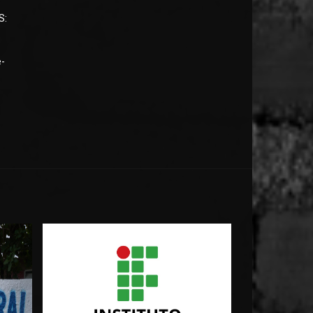
S:
e-